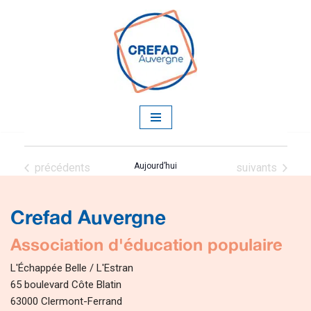
Aller
au
contenu
Évènements
Évènements
précédents
Aujourd’hui
suivants
Crefad Auvergne
Association d'éducation populaire
L'Échappée Belle / L'Estran
65 boulevard Côte Blatin
63000 Clermont-Ferrand